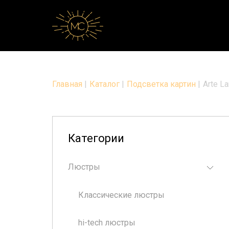
Главная
|
Каталог
|
Подсветка картин
|
Arte 
Категории
Люстры
Классические люстры
hi-tech люстры