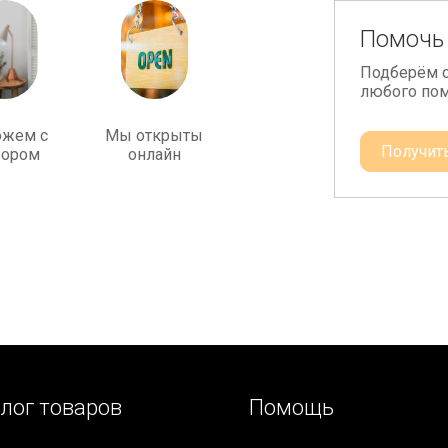
Помочь
Подберём 
любого по
жем с
Мы открыты
Получит
ором
онлайн
лог товаров
Помощь